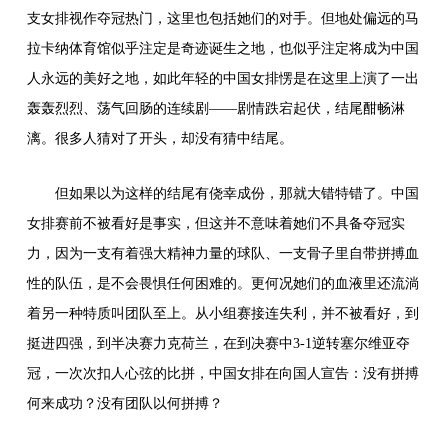
支女排视作夺冠热门，这里也包括她们的对手。但地处偏远的马
拉卡纳体育馆似乎注定是奇迹诞生之地，也似乎注定将成为中国
人永远的美好之地，如此年轻的中国女排愣是在这里上演了一出
轰轰烈烈、荡气回肠的连续剧——剧情跌宕起伏，结尾酣畅淋
漓。很多人猜对了开头，却没有猜中结尾。
但如果以为这样的结尾有侥幸成份，那就大错特错了。中国
女排赛前不被看好是事实，但这并不意味着她们不具备夺冠实
力，因为一支有着强大精神力量的球队、一支骨子里自带拼搏血
性的队伍，是不会畏惧任何困难的。更何况她们的血液里还流淌
着另一种特质叫团队至上。从小组赛接连失利，并不被看好，到
挺进四强，到半决赛力克荷兰，在到决赛中3-1逆转塞尔维亚夺
冠，一次次扣人心弦的比拼，中国女排在向国人宣告：没有拼搏
何来成功？没有团队以何拼搏？