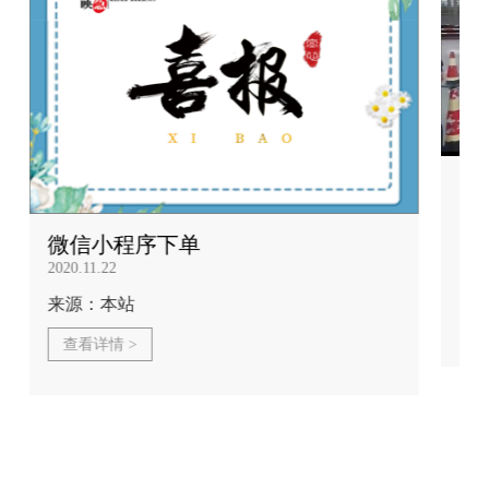
新
接
2022
微信小程序下单
2020.11.22
城
来源：本站
查
查看详情 >